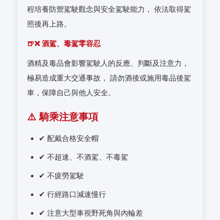
程培養防禦駕駛觀念與安全駕駛能力， 依法取得駕
照後再上路。
🍺❌ 酒駕、毒駕零容忍
酒精及毒品會影響駕駛人的反應、判斷及注意力，
極易造成重大交通事故， 請勿酒後或施用毒品後駕
車，保障自己與他人安全。
⚠️ 騎乘注意事項
✔ 配戴合格安全帽
✔ 不超速、不酒駕、不毒駕
✔ 不疲勞駕駛
✔ 行經路口減速慢行
✔ 注意大型車視野死角與內輪差