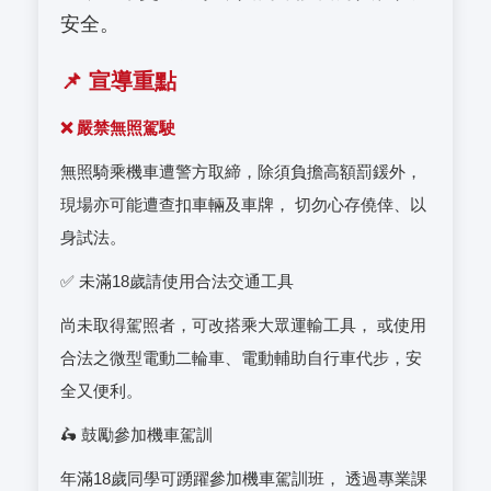
安全。
📌 宣導重點
❌ 嚴禁無照駕駛
無照騎乘機車遭警方取締，除須負擔高額罰鍰外，
現場亦可能遭查扣車輛及車牌， 切勿心存僥倖、以
身試法。
✅ 未滿18歲請使用合法交通工具
尚未取得駕照者，可改搭乘大眾運輸工具， 或使用
合法之微型電動二輪車、電動輔助自行車代步，安
全又便利。
🛵 鼓勵參加機車駕訓
年滿18歲同學可踴躍參加機車駕訓班， 透過專業課