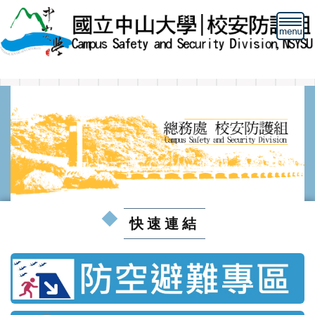
跳
到
主
要
內
容
區
快速連結