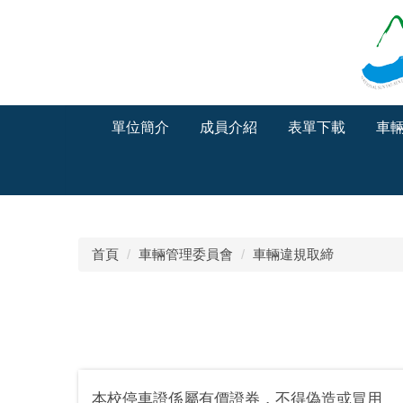
跳
到
主
要
內
容
單位簡介
成員介紹
表單下載
車
區
首頁
車輛管理委員會
車輛違規取締
本校停車證係屬有價證券，不得偽造或冒用