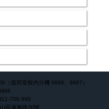
000（值班室校內分機 6666、6667）
666
-705-999
鼓山區蓮海路70號