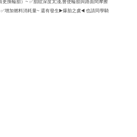
更換輪胎）~ ✅胎紋深度太淺,會使輪胎與路面間摩擦
✅增加燃料消耗量~ 還有發生▶️爆胎之虞◀️ 也請同學騎
。