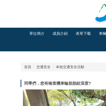
跳
到
主
要
內
容
單位簡介
成員介紹
表單下載
車
區
首頁
交通安全
本校交通安全活動
同學們，您有檢查機車輪胎胎紋深度?