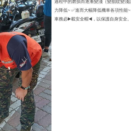
過程中的磨損而逐漸變淺（變胎紋變淺請
力降低~ ✅進而大幅降低機車各項性能~ 
車務必▶️載安全帽◀️，以保護自身安全