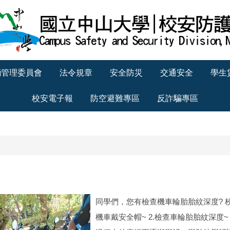
輛管理委員會
法令規章
安全防災
交通安全
學生
校安電子報
防空避難專區
反詐騙專區
同學們，您有檢查機車輪胎胎紋深度? 
機車戴安全帽~ 2.檢查車輪胎胎紋深度