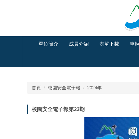
跳
到
主
要
內
容
單位簡介
成員介紹
表單下載
車
區
首頁
校園安全電子報
2024年
校園安全電子報第23期