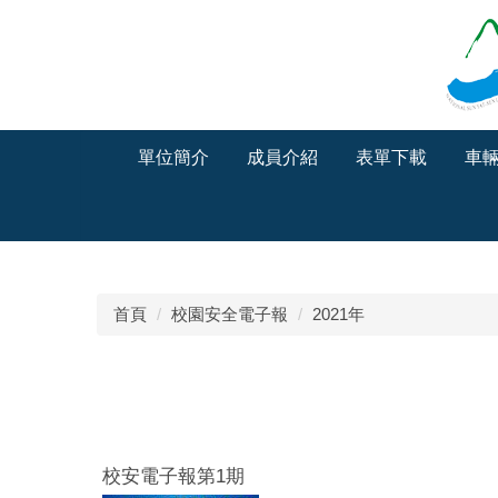
跳
到
主
要
內
容
單位簡介
成員介紹
表單下載
車
區
首頁
校園安全電子報
2021年
校安電子報第1期